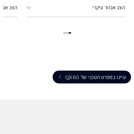
הצג אבזור עיקרי
הצג אבזו
3
2
1
עיינו במפרט הטכני של QX60