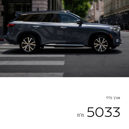
אורך כללי
5033
מ"מ