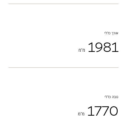
אורך כללי
1981
מ"מ
גובה כללי
1770
מ"מ