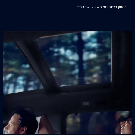
* זמין ברמת גימור Sensory בלבד.