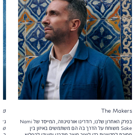
The Makers
שית
בפרק האחרון שלנו, רודריגו אורטיגוזה, המייסד של Nami
Sake משוחח על הדרך בה הם משתמשים באיזון בין
מסורת לחדשנות כדי ליצור מוצר מודרני ומעודן להפליא.
בהש