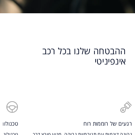
ההבטחה שלנו בכל רכב
אינפיניטי
רגעים של רוממות רוח
טכנולוג
נהיגה דינמית עם תגובתיות גבוהה, מנוע פורץ דרך
טכנולוגי