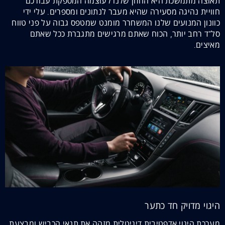
תאוצה מתמשכת היא החזון שלנו לעוצמה המספקת עבורכם
חוויית נהיגה מסעירה שהיא מעבר לנתונים ומספרים. עלי ידי
כוונון המנועים שלנו המשחרר מומנט שמטפס גבוה על פני טווח
סל"ד רחב יותר, הכוח שאתם מרגישים מתגברת ככל שאתם
מאיצים.
היגוי מדויק חד כתער
מערכת היגוי אדפטיבית דיגיטלית מזהה את תנאי הכביש ומבצעת