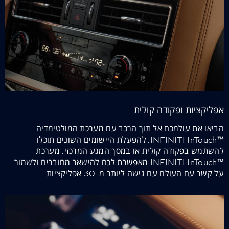
אפליקציות ופקודה קולית
הביאו את עולמכם אל תוך הרכב עם מערכת המולטימדיה
™INFINITI InTouch. להפעלת היישומים השונים תוכלו
להשתמש בפקודה קולית או במסך המגע המרכזי. מערכת
™INFINITI InTouch מאפשרת לכם להישאר מחוברים ולשמור
על קשר עם העולם עם גישה ליותר מ-30 אפליקציות.