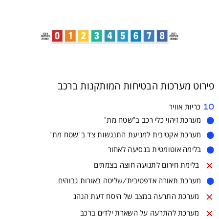
פירוט מערכות הבטיחות המותקנות ברכב
10
כריות אוויר
מערכת מותקנת בדגם
מערכת זיהוי כלי רכב ב"שטח מת"

מערכת מותקנת 
מערכת אקטיבית למניעת התנגשות צד ב"שטח מת"

מערכת מותקנת בדגם
בלימה אוטומטית בנסיעה לאחור

מערכת שאינה מותקנת בדגם
בלימת חירום לתנועה חוצה בצמתים

מערכת מותקנת בדג
מערכת תאורה אדפטיבית/שליטה באורות גבוהים

מערכת שאינה מותקנת ב
מערכת התרעה במצב של היסח דעת הנהג

מערכת שאינה מותקנת בדג
מערכת להתרעה על השארת ילדים ברכב
