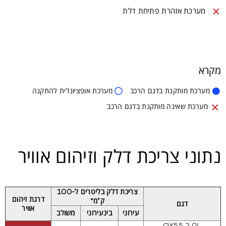
מערכת שאינה מותקנת בדגם
מערכת אזהרת פתיחת דלת

מקרא
מערכת מותקנת בדגם הרכב
מערכת אופציונלית להתקנה


מערכת שאינה מותקנת בדגם הרכב

נתוני צריכת דלק וזיהום אוויר
צריכת דלק בליטרים ל-100
דרגת זיהום
ק"מ*
דגם
אוויר
עירוני
בינעירוני
משולב
QX55 2.0L