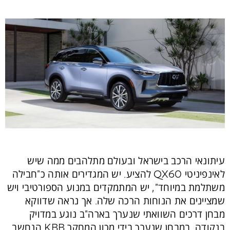
עיתונאי הרכב בישראל ובעולם מתלהבים ממה שיש
לאינפיניטי QX60 להציע. יש המגדירים אותה כ"חבילה
משתלמת במיוחד", יש המתמקדים במנוע הספורטיבי ויש
שמציינים את הנוחות הרכה שלה. אך נראה שדווקא
מבחן דרכים השוואתי שנערך בארה"ב נוגע במדויק
בנקודה. במבחן שנערך בידי מכון המחקר KBB הנחשב,