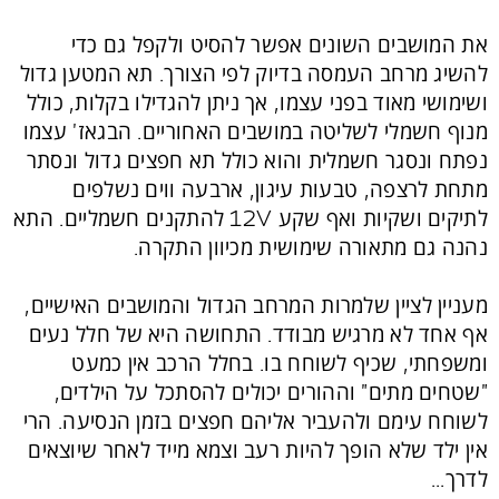
את המושבים השונים אפשר להסיט ולקפל גם כדי
להשיג מרחב העמסה בדיוק לפי הצורך. תא המטען גדול
ושימושי מאוד בפני עצמו, אך ניתן להגדילו בקלות, כולל
מנוף חשמלי לשליטה במושבים האחוריים. הבגאז' עצמו
נפתח ונסגר חשמלית והוא כולל תא חפצים גדול ונסתר
מתחת לרצפה, טבעות עיגון, ארבעה ווים נשלפים
לתיקים ושקיות ואף שקע 12V להתקנים חשמליים. התא
נהנה גם מתאורה שימושית מכיוון התקרה.
מעניין לציין שלמרות המרחב הגדול והמושבים האישיים,
אף אחד לא מרגיש מבודד. התחושה היא של חלל נעים
ומשפחתי, שכיף לשוחח בו. בחלל הרכב אין כמעט
"שטחים מתים" וההורים יכולים להסתכל על הילדים,
לשוחח עימם ולהעביר אליהם חפצים בזמן הנסיעה. הרי
אין ילד שלא הופך להיות רעב וצמא מייד לאחר שיוצאים
לדרך...