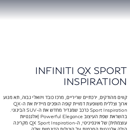
INFINITI QX SPORT
INSPIRATION
קווים מהודקים, ירכתיים שריריים, מרכז כובד ויזואלי גבוה, תא מנוע
ארוך וצללית משופעת דמויית קופה הופכים מיידית את ה-QX
Sport Inspiration כרכב שמגדיר מחדש את ה-SUV הבינוני.
בהשראת שפת העיצוב Powerful Elegance (אלגנטיות
עוצמתית) של אינפיניטי, ה-QX Sport Inspiration מקרינה
הילה אלגנטית המרמזת על היכולות הדינמיות שלה.